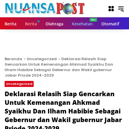
L
a
n
g
Berita
Berita
Olahraga
Kesehatan
Otomatif
s
u
n
g
k
e
Beranda
Uncategorized
Deklarasi Relasih Siap
k
Gencarkan Untuk Kemenangan Ahkmad Syaikhu Dan
o
Ilham Habibie Sebagai Gebernur dan Wakil gubernur
n
Jabar Priode 2024-2029
t
Uncategorized
e
Deklarasi Relasih Siap Gencarkan
n
Untuk Kemenangan Ahkmad
Syaikhu Dan Ilham Habibie Sebagai
Gebernur dan Wakil gubernur Jabar
Priode 2024-2029