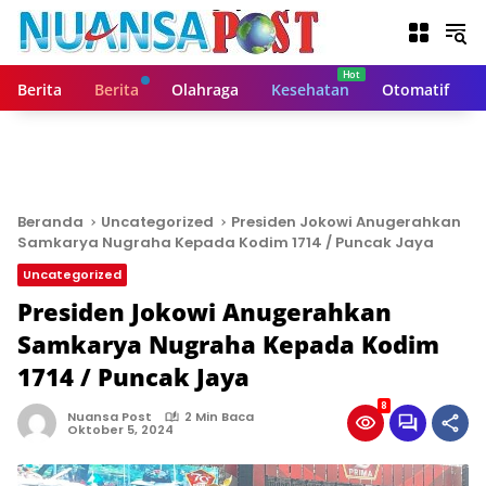
L
a
n
g
Berita
Berita
Olahraga
Kesehatan
Otomatif
s
u
n
g
k
e
Beranda
Uncategorized
Presiden Jokowi Anugerahkan
k
Samkarya Nugraha Kepada Kodim 1714 / Puncak Jaya
o
Uncategorized
n
t
Presiden Jokowi Anugerahkan
e
Samkarya Nugraha Kepada Kodim
n
1714 / Puncak Jaya
8
Nuansa Post
2 Min Baca
Oktober 5, 2024