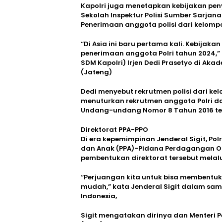
Kapolri juga menetapkan kebijakan peny
Sekolah Inspektur Polisi Sumber Sarjana
Penerimaan anggota polisi dari kelompok
“Di Asia ini baru pertama kali. Kebijaka
penerimaan anggota Polri tahun 2024,”
SDM Kapolri) Irjen Dedi Prasetyo di Ak
(Jateng)
Dedi menyebut rekrutmen polisi dari kel
menuturkan rekrutmen anggota Polri dar
Undang-undang Nomor 8 Tahun 2016 ten
Direktorat PPA-PPO
Di era kepemimpinan Jenderal Sigit, Po
dan Anak (PPA)-Pidana Perdagangan Or
pembentukan direktorat tersebut melal
“Perjuangan kita untuk bisa membentuk 
mudah,” kata Jenderal Sigit dalam samb
Indonesia,
Sigit mengatakan dirinya dan Menteri