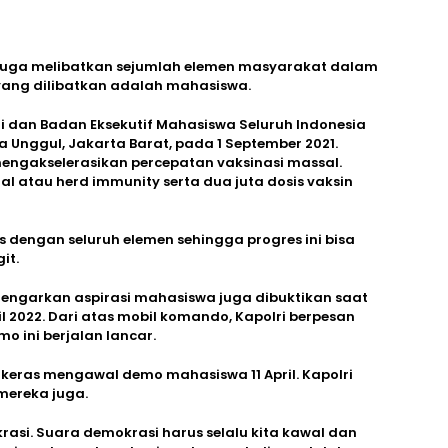
t juga melibatkan sejumlah elemen masyarakat dalam
 yang dilibatkan adalah mahasiswa.
ri dan Badan Eksekutif Mahasiswa Seluruh Indonesia
Esa Unggul, Jakarta Barat, pada 1 September 2021.
 mengakselerasikan percepatan vaksinasi massal.
l atau herd immunity serta dua juta dosis vaksin
tas dengan seluruh elemen sehingga progres ini bisa
it.
ndengarkan aspirasi mahasiswa juga dibuktikan saat
 2022. Dari atas mobil komando, Kapolri berpesan
 ini berjalan lancar.
 keras mengawal demo mahasiswa 11 April. Kapolri
ereka juga.
si. Suara demokrasi harus selalu kita kawal dan