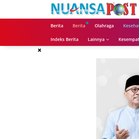
Langsung
ke
konten
Berita
Berita
Olahraga
Keseha
Indeks Berita
Lainnya
Kesempat
×