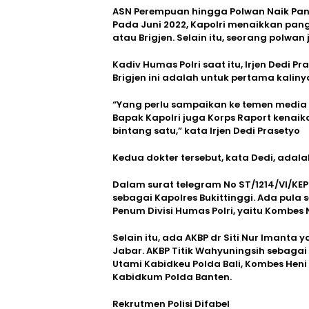
ASN Perempuan hingga Polwan Naik Pa
Pada Juni 2022, Kapolri menaikkan pan
atau Brigjen. Selain itu, seorang polwan
Kadiv Humas Polri saat itu, Irjen Dedi
Brigjen ini adalah untuk pertama kalinya
“Yang perlu sampaikan ke temen media in
Bapak Kapolri juga Korps Raport kenaik
bintang satu,” kata Irjen Dedi Prasetyo
Kedua dokter tersebut, kata Dedi, adal
Dalam surat telegram No ST/1214/VI/K
sebagai Kapolres Bukittinggi. Ada pul
Penum Divisi Humas Polri, yaitu Kombes N
Selain itu, ada AKBP dr Siti Nur Imanta
Jabar. AKBP Titik Wahyuningsih sebaga
Utami Kabidkeu Polda Bali, Kombes Heni
Kabidkum Polda Banten.
Rekrutmen Polisi Difabel