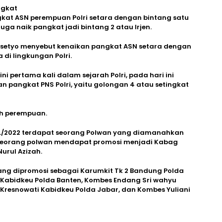
ngkat
gkat ASN perempuan Polri setara dengan bintang satu
 juga naik pangkat jadi bintang 2 atau Irjen.
 Prasetyo menyebut kenaikan pangkat ASN setara dengan
 di lingkungan Polri.
i pertama kali dalam sejarah Polri, pada hari ini
an pangkat PNS Polri, yaitu golongan 4 atau setingkat
ah perempuan.
EP./2022 terdapat seorang Polwan yang diamanahkan
a seorang polwan mendapat promosi menjadi Kabag
urul Azizah.
 yang dipromosi sebagai Karumkit Tk 2 Bandung Polda
i Kabidkeu Polda Banten, Kombes Endang Sri wahyu
 Kresnowati Kabidkeu Polda Jabar, dan Kombes Yuliani