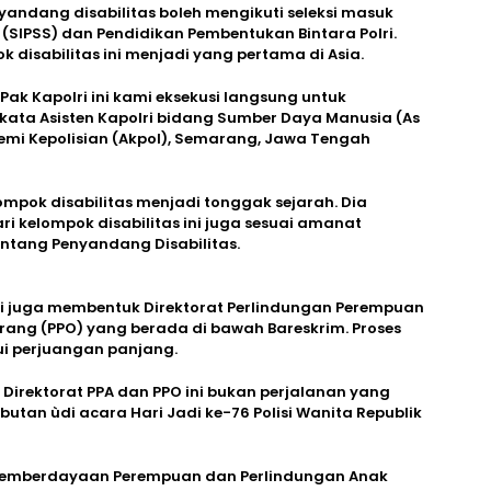
andang disabilitas boleh mengikuti seleksi masuk
 (SIPSS) dan Pendidikan Pembentukan Bintara Polri.
 disabilitas ini menjadi yang pertama di Asia.
n Pak Kapolri ini kami eksekusi langsung untuk
 kata Asisten Kapolri bidang Sumber Daya Manusia (As
ademi Kepolisian (Akpol), Semarang, Jawa Tengah
ompok disabilitas menjadi tonggak sejarah. Dia
i kelompok disabilitas ini juga sesuai amanat
tang Penyandang Disabilitas.
lri juga membentuk Direktorat Perlindungan Perempuan
ang (PPO) yang berada di bawah Bareskrim. Proses
ui perjuangan panjang.
Direktorat PPA dan PPO ini bukan perjalanan yang
utan ùdi acara Hari Jadi ke-76 Polisi Wanita Republik
 Pemberdayaan Perempuan dan Perlindungan Anak