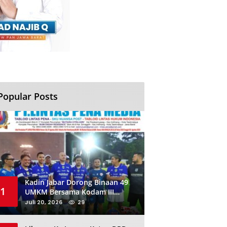
Popular Posts
Kadin Jabar Dorong Binaan 49
1
UMKM Bersama Kodam III
Siliwangi Sambil Nobar Final
Juli 20, 2026
29
Piala Dunia, Akan Ada Investor
Baru di Jabar