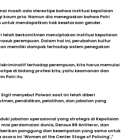
nai masih ada stereotipe bahwa institusi kepolisian
i kaum pria. Namun dia menegaskan bahwa Polri
 untuk mendapatkan hak kesetaraan gender.
ri telah berkomitmen menciptakan institusi kepolisian
masuk perempuan. Dalam hal ini, perubahan kultur
 akan memiliki dampak terhadap sistem penegakan
skriminatif terhadap perempuan, kita harus memulai
tipe di bidang profesi kita, yaitu keamanan dan
 Polri itu.
l Sigit menyebut Polwan saat ini telah diberi
tmen, pendidikan, pelatihan, dan jabatan yang
duki jabatan operasional yang strategis di Kepolisian
 misi perdamaian dunia, Densus 88 Antiteror, dan
memberikan panggung dan kesempatan yang sama untuk
acara ini ‘Women at the Center Stage of Policing’,”