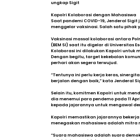
ungkap Sigit
Kapolri Kolaborasi dengan Mahasiswa
Saat pandemi COVID-19, Jenderal Sigi
menggelar vaksinasi. Salah satu pihak
Vaksinasi massal kolaborasi antara Pol
(BEM SI) saat itu digelar di Universitas 
Kolaborasi ini dilakukan Kapolri untuk
Dengan begitu, target kekebalan komuna
perhari akan segera terwujud.
“Tentunya ini perlu kerja keras, sinergi
berjalan dengan baik,” kata Jenderal Sig
Selain itu, komitmen Kapolri untuk me
dia menemui para pendemo pada 11 April
kepada jajarannya untuk mengawal demo
Kapolri memastikan jajarannya bekerja
menegaskan mahasiswa adalah mitra m
“Suara mahasiswa adalah suara demokra