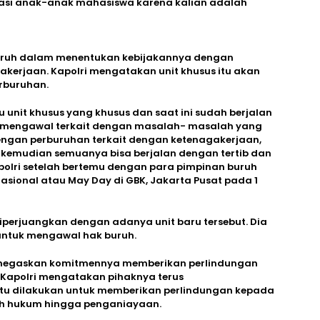
irasi anak-anak mahasiswa karena kalian adalah
buruh dalam menentukan kebijakannya dengan
kerjaan. Kapolri mengatakan unit khusus itu akan
rburuhan.
u unit khusus yang khusus dan saat ini sudah berjalan
k mengawal terkait dengan masalah- masalah yang
 dengan perburuhan terkait dengan ketenagakerjaan,
kemudian semuanya bisa berjalan dengan tertib dan
polri setelah bertemu dengan para pimpinan buruh
nasional atau May Day di GBK, Jakarta Pusat pada 1
diperjuangkan dengan adanya unit baru tersebut. Dia
untuk mengawal hak buruh.
menegaskan komitmennya memberikan perlindungan
. Kapolri mengatakan pihaknya terus
itu dilakukan untuk memberikan perlindungan kepada
h hukum hingga penganiayaan.