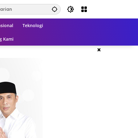
sional
Teknologi
g Kami
×