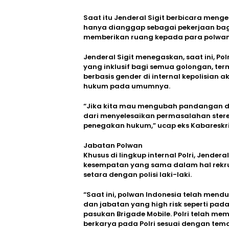
Saat itu Jenderal Sigit berbicara menge
hanya dianggap sebagai pekerjaan bag
memberikan ruang kepada para polwan
Jenderal Sigit menegaskan, saat ini, Pol
yang inklusif bagi semua golongan, ter
berbasis gender di internal kepolisian
hukum pada umumnya.
“Jika kita mau mengubah pandangan di
dari menyelesaikan permasalahan stereo
penegakan hukum,” ucap eks Kabareskrim
Jabatan Polwan
Khusus di lingkup internal Polri, Jendera
kesempatan yang sama dalam hal rekru
setara dengan polisi laki-laki.
“Saat ini, polwan Indonesia telah mendu
dan jabatan yang high risk seperti pada
pasukan Brigade Mobile. Polri telah 
berkarya pada Polri sesuai dengan tema 