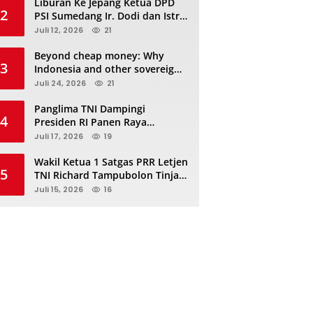
Liburan Ke Jepang Ketua DPD
2
PSI Sumedang Ir. Dodi dan Istri
Kibarkan Bendera PSI “Jangan
Juli 12, 2026
21
Habis Manis Sepah Di Buang”
Beyond cheap money: Why
3
Indonesia and other sovereigns
are turning to panda bonds
Juli 24, 2026
21
Panglima TNI Dampingi
4
Presiden RI Panen Raya
Terpadu TNI, Perkuat
Juli 17, 2026
19
Ketahanan Pangan Nasional
Wakil Ketua 1 Satgas PRR Letjen
5
TNI Richard Tampubolon Tinjau
Padang Sidimpuan dan
Juli 15, 2026
16
Tapanuli Selatan Sumatera
Utara, Ada apa..?