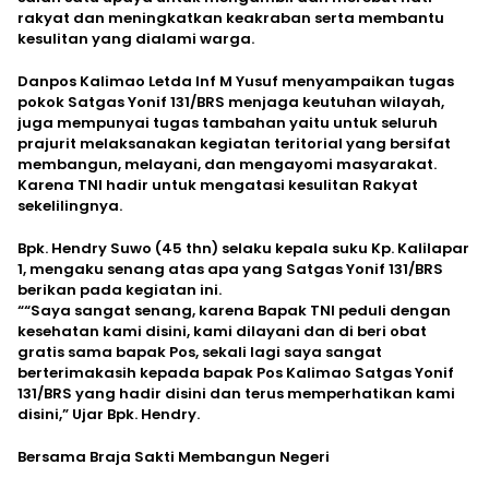
rakyat dan meningkatkan keakraban serta membantu
kesulitan yang dialami warga.
Danpos Kalimao Letda Inf M Yusuf menyampaikan tugas
pokok Satgas Yonif 131/BRS menjaga keutuhan wilayah,
juga mempunyai tugas tambahan yaitu untuk seluruh
prajurit melaksanakan kegiatan teritorial yang bersifat
membangun, melayani, dan mengayomi masyarakat.
Karena TNI hadir untuk mengatasi kesulitan Rakyat
sekelilingnya.
Bpk. Hendry Suwo (45 thn) selaku kepala suku Kp. Kalilapar
1, mengaku senang atas apa yang Satgas Yonif 131/BRS
berikan pada kegiatan ini.
““Saya sangat senang, karena Bapak TNI peduli dengan
kesehatan kami disini, kami dilayani dan di beri obat
gratis sama bapak Pos, sekali lagi saya sangat
berterimakasih kepada bapak Pos Kalimao Satgas Yonif
131/BRS yang hadir disini dan terus memperhatikan kami
disini,” Ujar Bpk. Hendry.
Bersama Braja Sakti Membangun Negeri