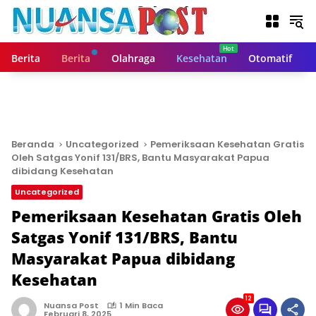
L
a
n
g
Berita
Berita
Olahraga
Kesehatan
Otomatif
s
u
n
g
k
e
Beranda
Uncategorized
Pemeriksaan Kesehatan Gratis
k
Oleh Satgas Yonif 131/BRS, Bantu Masyarakat Papua
o
dibidang Kesehatan
n
Uncategorized
t
Pemeriksaan Kesehatan Gratis Oleh
e
n
Satgas Yonif 131/BRS, Bantu
Masyarakat Papua dibidang
Kesehatan
12
Nuansa Post
1 Min Baca
Februari 8, 2025