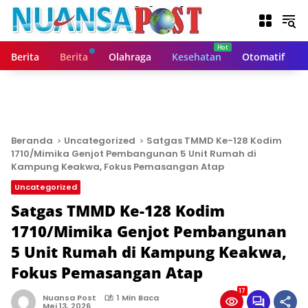
L
a
n
g
Berita
Berita
Olahraga
Kesehatan
Otomatif
s
u
n
g
k
e
Beranda
Uncategorized
Satgas TMMD Ke-128 Kodim
k
1710/Mimika Genjot Pembangunan 5 Unit Rumah di
o
Kampung Keakwa, Fokus Pemasangan Atap
n
Uncategorized
t
Satgas TMMD Ke-128 Kodim
e
n
1710/Mimika Genjot Pembangunan
5 Unit Rumah di Kampung Keakwa,
Fokus Pemasangan Atap
17
Nuansa Post
1 Min Baca
Mei 13, 2026