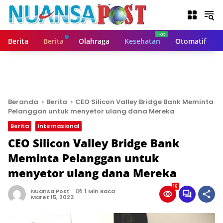
L
a
n
g
Berita
Berita
Olahraga
Kesehatan
Otomatif
s
u
n
g
k
e
Beranda
Berita
CEO Silicon Valley Bridge Bank Meminta
k
Pelanggan untuk menyetor ulang dana Mereka
o
Berita
Internasional
n
t
CEO Silicon Valley Bridge Bank
e
Meminta Pelanggan untuk
n
menyetor ulang dana Mereka
16
Nuansa Post
1 Min Baca
Maret 15, 2023