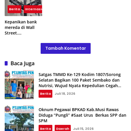
Berita
Internasional
Kepanikan bank
mereda di Wall
Street.
Selanjutnya:
Kepanikan Fed
Tambah Komentar
Baca Juga
Satgas TMMD Ke-129 Kodim 1807/Sorong
Selatan Bagikan 100 Paket Sembako dan
Nutrisi, Wujud Nyata Kepedulian Cegah
Stunting
Berita
Juli 18, 2026
Oknum Pegawai BPKAD Kab.Musi Rawas
Diduga “Pungli” #Saat Urus Berkas SPP dan
SPM
Berita
Daerah
Juli 15, 2026