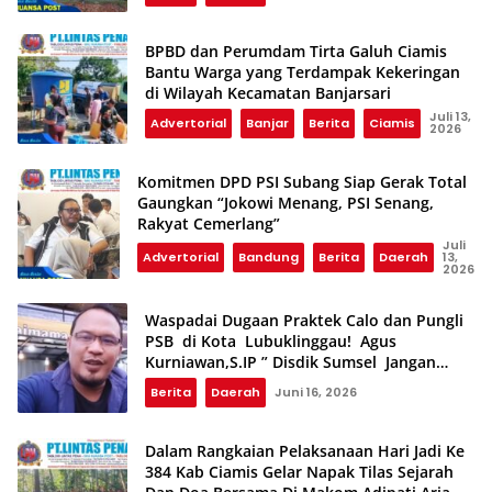
BPBD dan Perumdam Tirta Galuh Ciamis
Bantu Warga yang Terdampak Kekeringan
di Wilayah Kecamatan Banjarsari
Juli 13,
Advertorial
Banjar
Berita
Ciamis
2026
Komitmen DPD PSI Subang Siap Gerak Total
Gaungkan “Jokowi Menang, PSI Senang,
Rakyat Cemerlang”
Juli
Advertorial
Bandung
Berita
Daerah
13,
2026
Waspadai Dugaan Praktek Calo dan Pungli
PSB di Kota Lubuklinggau! Agus
Kurniawan,S.IP ” Disdik Sumsel Jangan
Tebang Pilih,Jika Benar Wajib Tindak Tegas”
Berita
Daerah
Juni 16, 2026
Dalam Rangkaian Pelaksanaan Hari Jadi Ke
384 Kab Ciamis Gelar Napak Tilas Sejarah