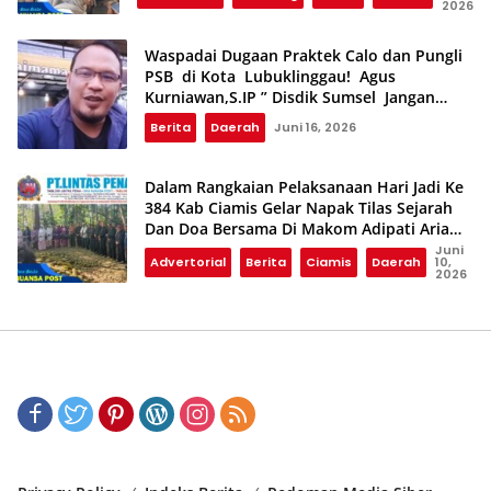
2026
Waspadai Dugaan Praktek Calo dan Pungli
PSB di Kota Lubuklinggau! Agus
Kurniawan,S.IP ” Disdik Sumsel Jangan
Tebang Pilih,Jika Benar Wajib Tindak Tegas”
Berita
Daerah
Juni 16, 2026
Dalam Rangkaian Pelaksanaan Hari Jadi Ke
384 Kab Ciamis Gelar Napak Tilas Sejarah
Dan Doa Bersama Di Makom Adipati Aria
Panji Jaya Negara
Juni
Advertorial
Berita
Ciamis
Daerah
10,
2026