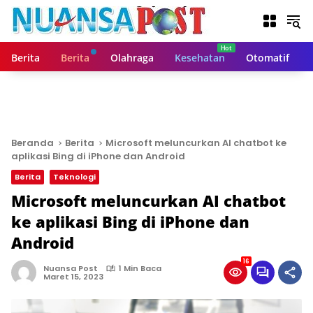
L
a
n
g
Berita
Berita
Olahraga
Kesehatan
Otomatif
s
u
n
g
k
e
Beranda
Berita
Microsoft meluncurkan AI chatbot ke
k
aplikasi Bing di iPhone dan Android
o
Berita
Teknologi
n
t
Microsoft meluncurkan AI chatbot
e
ke aplikasi Bing di iPhone dan
n
Android
16
Nuansa Post
1 Min Baca
Maret 15, 2023