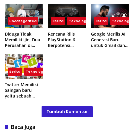
Uncategorized
Berita
Teknologi
Berita
Teknologi
Diduga Tidak
Rencana Rilis
Google Merilis AI
Memiliki Ijin, Dua
PlayStation 6
Generasi Baru
Perusahan di
Berpotensi
untuk Gmail dan
Kecamatan
Terungkap, Berkat
Cloud Software
Kertajati
Microsoft
Kabupaten
Majalengka
Berita
Teknologi
Ditutup
Pemerintah
Twitter Memiliki
Saingan baru
yaitu sebuah
Platform yang
dibuat oleh Meta
Tambah Komentar
Baca Juga