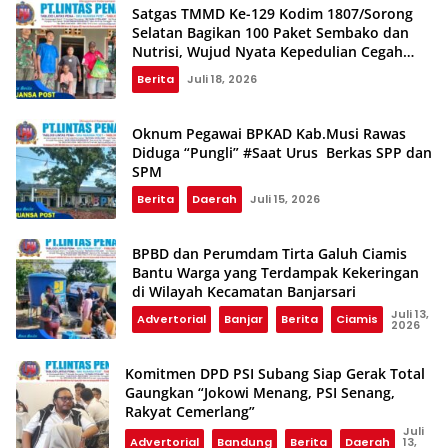
Satgas TMMD Ke-129 Kodim 1807/Sorong
Selatan Bagikan 100 Paket Sembako dan
Nutrisi, Wujud Nyata Kepedulian Cegah
Stunting
Berita
Juli 18, 2026
Oknum Pegawai BPKAD Kab.Musi Rawas
Diduga “Pungli” #Saat Urus Berkas SPP dan
SPM
Berita
Daerah
Juli 15, 2026
BPBD dan Perumdam Tirta Galuh Ciamis
Bantu Warga yang Terdampak Kekeringan
di Wilayah Kecamatan Banjarsari
Juli 13,
Advertorial
Banjar
Berita
Ciamis
2026
Komitmen DPD PSI Subang Siap Gerak Total
Gaungkan “Jokowi Menang, PSI Senang,
Rakyat Cemerlang”
Juli
Advertorial
Bandung
Berita
Daerah
13,