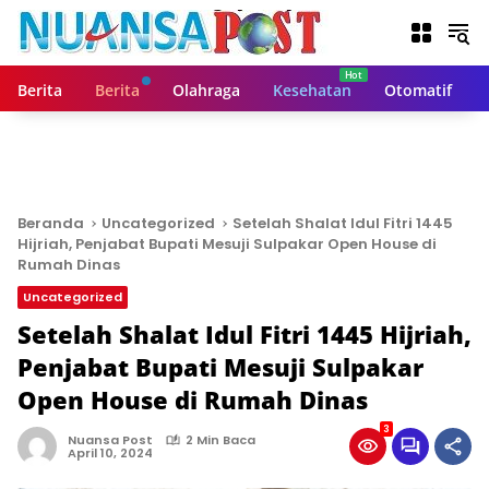
L
a
n
g
Berita
Berita
Olahraga
Kesehatan
Otomatif
s
u
n
g
k
e
Beranda
Uncategorized
Setelah Shalat Idul Fitri 1445
k
Hijriah, Penjabat Bupati Mesuji Sulpakar Open House di
o
Rumah Dinas
n
Uncategorized
t
Setelah Shalat Idul Fitri 1445 Hijriah,
e
n
Penjabat Bupati Mesuji Sulpakar
Open House di Rumah Dinas
3
Nuansa Post
2 Min Baca
April 10, 2024