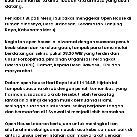
kualitas iman serta amal ibadah kita di masa yang akan
datang.
Penjabat Bupati Mesuji Sulpakar menggelar Open House di
rumah dinasnya, Desa Brabasan, Kecamatan Tanjung
Raya, Kabupaten Mesuji.
Kegiatan open house ini diwarnai dengan suasana penuh
keakraban dan kekeluargaan, tampak para tamu mulai
berdatangan sekira pukul 08.30 WIB yang terdiri dari
unsur Forkopimda, pimpinan Organisasi Perangkat
Daerah (OPD), Camat, Kepala Desa, Bawaslu, KPU dan
masyarakat.
Dalam open house Hari Raya Idulfitri 1445 Hijriah ini
tampak suasana akrab dengan penuh komunikasi yang
harmonis, suasana akrab tersebut lebih terasa lagi
lantaran diiringi dengan musik bernuansa Islami,
sehingga suasana silaturahmi saling berjabat tangan
dan bermaafan di 1 Syawal ini menjadi lebih bermakna.
Open House Lebaran bertujuan untuk meningkatkan
silaturahmi sekaligus memupuk rasa kebersamaan baik di
antara unsur pemerintahan dan masyarakat dengan