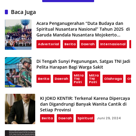
Baca Juga
Acara Penganugerahan “Duta Budaya dan
Spiritual Nusantara Nasional” Tahun 2025 di
Garuda Mandala Nusantara Mojokerto
Berlangsung Semarak
Advertorial
Berita
Daerah
Internasional
Na
Di Tengah Sunyi Pegunungan, Satgas TNI Jadi
Pelita Harapan Bagi Warga Sakit
Mitra
Mitra
Berita
Daerah
TNI
TNI
Olahraga
Otom
Polri
Polri
KI JOKO KENTIR: Terkenal Karena Dipercaya
dan Digandrungi Banyak Wanita Cantik di
Setiap Provinsi
Berita
Daerah
Spiritual
Juni 29, 2024