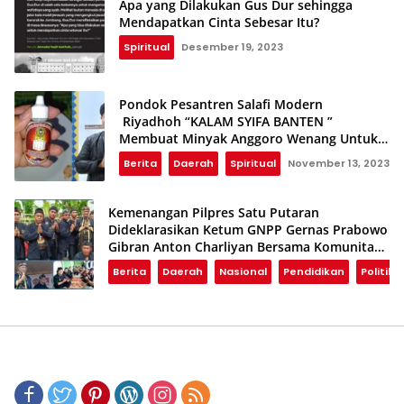
Apa yang Dilakukan Gus Dur sehingga
Mendapatkan Cinta Sebesar Itu?
Spiritual
Desember 19, 2023
Pondok Pesantren Salafi Modern
Riyadhoh “KALAM SYIFA BANTEN ”
Membuat Minyak Anggoro Wenang Untuk
Mengobati Berbagai Penyakit Medis dan
Berita
Daerah
Spiritual
November 13, 2023
Non Medis
Kemenangan Pilpres Satu Putaran
Dideklarasikan Ketum GNPP Gernas Prabowo
Gibran Anton Charliyan Bersama Komunitas
Budaya Jabar Banten
Berita
Daerah
Nasional
Pendidikan
Politik