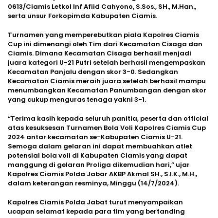
0613/Ciamis Letkol Inf Afiid Cahyono, S.Sos., SH., M.Han.,
serta unsur Forkopimda Kabupaten Ciamis.
Turnamen yang memperebutkan piala Kapolres Ciamis
Cup ini dimenangi oleh Tim dari Kecamatan Cisaga dan
Ciamis. Dimana Kecamatan Cisaga berhasil menjadi
juara kategori U-21 Putri setelah berhasil mengempaskan
Kecamatan Panjalu dengan skor 3-0. Sedangkan
Kecamatan Ciamis meraih juara setelah berhasil mampu
menumbangkan Kecamatan Panumbangan dengan skor
yang cukup menguras tenaga yakni 3-1.
“Terima kasih kepada seluruh panitia, peserta dan official
atas kesuksesan Turnamen Bola Voli Kapolres Ciamis Cup
2024 antar kecamatan se-Kabupaten Ciamis U-21.
Semoga dalam gelaran ini dapat membuahkan atlet
potensial bola voli di Kabupaten Ciamis yang dapat
manggung di gelaran Proliga dikemudian hari,” ujar
Kapolres Ciamis Polda Jabar AKBP Akmal SH., S.I.K., M.H.,
dalam keterangan resminya, Minggu (14/7/2024).
Kapolres Ciamis Polda Jabat turut menyampaikan
ucapan selamat kepada para tim yang bertanding