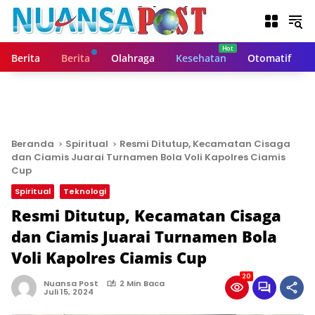
L
a
n
g
Berita
Berita
Olahraga
Kesehatan
Otomatif
s
u
n
g
k
e
Beranda
Spiritual
Resmi Ditutup, Kecamatan Cisaga
k
dan Ciamis Juarai Turnamen Bola Voli Kapolres Ciamis
o
Cup
n
Spiritual
Teknologi
t
Resmi Ditutup, Kecamatan Cisaga
e
n
dan Ciamis Juarai Turnamen Bola
Voli Kapolres Ciamis Cup
20
Nuansa Post
2 Min Baca
Juli 15, 2024