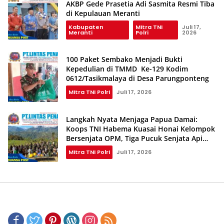
AKBP Gede Prasetia Adi Sasmita Resmi Tiba
di Kepulauan Meranti
Kabupaten
Mitra TNI
Juli 17,
Meranti
Polri
2026
100 Paket Sembako Menjadi Bukti
Kepedulian di TMMD Ke-129 Kodim
0612/Tasikmalaya di Desa Parungponteng
Mitra TNI Polri
Juli 17, 2026
Langkah Nyata Menjaga Papua Damai:
Koops TNI Habema Kuasai Honai Kelompok
Bersenjata OPM, Tiga Pucuk Senjata Api
Berhasil Diamankan
Mitra TNI Polri
Juli 17, 2026