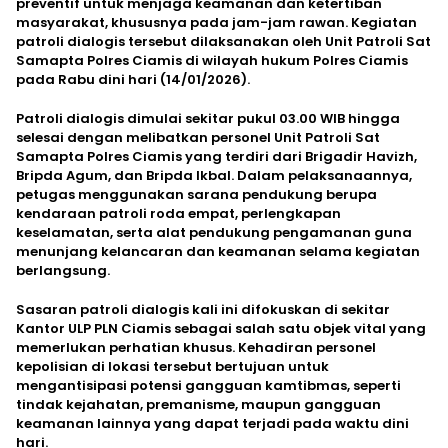
preventif untuk menjaga keamanan dan ketertiban
masyarakat, khususnya pada jam-jam rawan. Kegiatan
patroli dialogis tersebut dilaksanakan oleh Unit Patroli Sat
Samapta Polres Ciamis di wilayah hukum Polres Ciamis
pada Rabu dini hari (14/01/2026).
Patroli dialogis dimulai sekitar pukul 03.00 WIB hingga
selesai dengan melibatkan personel Unit Patroli Sat
Samapta Polres Ciamis yang terdiri dari Brigadir Havizh,
Bripda Agum, dan Bripda Ikbal. Dalam pelaksanaannya,
petugas menggunakan sarana pendukung berupa
kendaraan patroli roda empat, perlengkapan
keselamatan, serta alat pendukung pengamanan guna
menunjang kelancaran dan keamanan selama kegiatan
berlangsung.
Sasaran patroli dialogis kali ini difokuskan di sekitar
Kantor ULP PLN Ciamis sebagai salah satu objek vital yang
memerlukan perhatian khusus. Kehadiran personel
kepolisian di lokasi tersebut bertujuan untuk
mengantisipasi potensi gangguan kamtibmas, seperti
tindak kejahatan, premanisme, maupun gangguan
keamanan lainnya yang dapat terjadi pada waktu dini
hari.