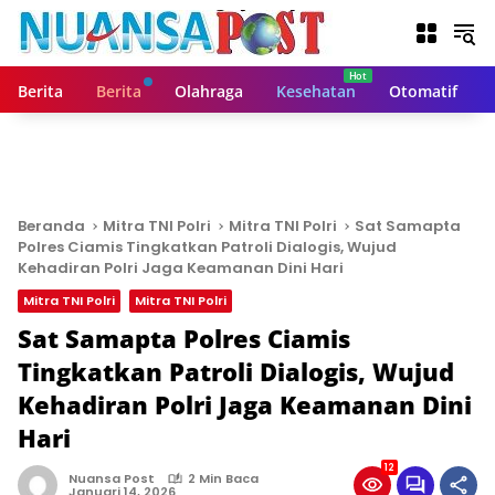
L
a
n
g
Berita
Berita
Olahraga
Kesehatan
Otomatif
s
u
n
g
k
e
Beranda
Mitra TNI Polri
Mitra TNI Polri
Sat Samapta
k
Polres Ciamis Tingkatkan Patroli Dialogis, Wujud
o
Kehadiran Polri Jaga Keamanan Dini Hari
n
Mitra TNI Polri
Mitra TNI Polri
t
Sat Samapta Polres Ciamis
e
n
Tingkatkan Patroli Dialogis, Wujud
Kehadiran Polri Jaga Keamanan Dini
Hari
12
Nuansa Post
2 Min Baca
Januari 14, 2026