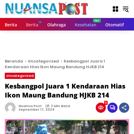
L
a
n
g
Berita
Berita
Olahraga
Kesehatan
Otomatif
s
u
n
g
k
e
Beranda
Uncategorized
Kesbangpol Juara 1
k
Kendaraan Hias Ikon Maung Bandung HJKB 214
o
Uncategorized
n
t
Kesbangpol Juara 1 Kendaraan Hias
e
Ikon Maung Bandung HJKB 214
n
11
Nuansa Post
2 Min Baca
September 17, 2024