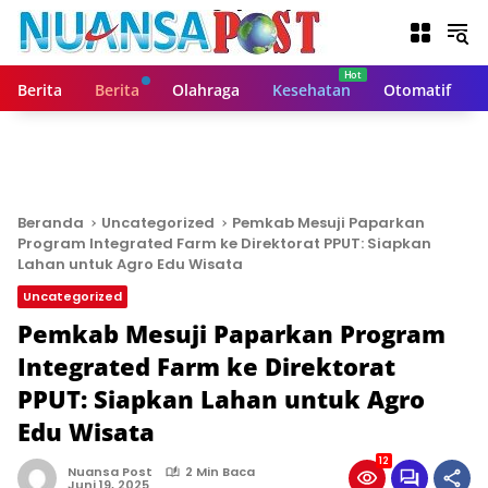
L
a
n
g
Berita
Berita
Olahraga
Kesehatan
Otomatif
s
u
n
g
k
e
Beranda
Uncategorized
Pemkab Mesuji Paparkan
k
Program Integrated Farm ke Direktorat PPUT: Siapkan
o
Lahan untuk Agro Edu Wisata
n
Uncategorized
t
Pemkab Mesuji Paparkan Program
e
n
Integrated Farm ke Direktorat
PPUT: Siapkan Lahan untuk Agro
Edu Wisata
12
Nuansa Post
2 Min Baca
Juni 19, 2025