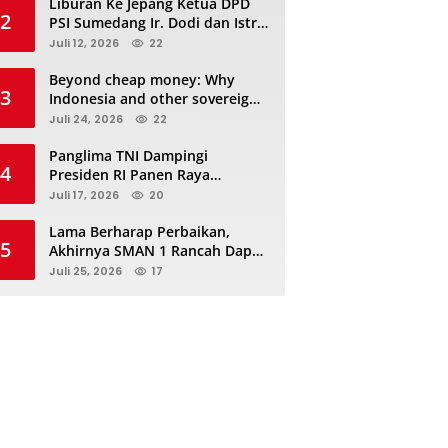
Liburan Ke Jepang Ketua DPD
2
PSI Sumedang Ir. Dodi dan Istri
Kibarkan Bendera PSI “Jangan
Juli 12, 2026
22
Habis Manis Sepah Di Buang”
Beyond cheap money: Why
3
Indonesia and other sovereigns
are turning to panda bonds
Juli 24, 2026
22
Panglima TNI Dampingi
4
Presiden RI Panen Raya
Terpadu TNI, Perkuat
Juli 17, 2026
20
Ketahanan Pangan Nasional
Lama Berharap Perbaikan,
5
Akhirnya SMAN 1 Rancah Dapat
Revitalisasi dan Kini Sedang
Juli 25, 2026
17
Proses Pengerjaan