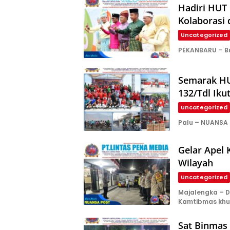
Hadiri HUT 
Kolaborasi
Uncategorized
PEKANBARU – Bu
Semarak HU
132/Tdl Iku
Uncategorized
Palu – NUANSA
Gelar Apel 
Wilayah
Uncategorized
Majalengka – 
Kamtibmas khu
Sat Binmas