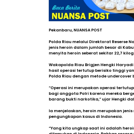
Pekanbaru, NUANSA POST
Polda Riau melalui Direktorat Reserse
jenis heroin dalam jumlah besar di Kab
menyita heroin seberat sekitar 22,7 k
Wakapolda Riau Brigjen Hengki Harya
hasil operasi tertutup berisiko tinggi y
Polda Riau dengan metode undercover 
“Operasi ini merupakan operasi tertutup
bagi anggota Polri karena mereka ber
barang bukti narkotika,” ujar Hengki da
Ia menjelaskan, heroin merupakan jeni
pengungkapan kasus di Indonesia.
“Yang kita ungkap saat ini adalah hero
ditemukan di Indonesia. Bahkan secara