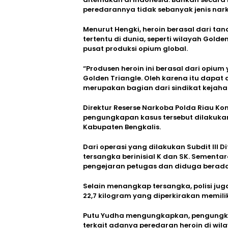
peredarannya tidak sebanyak jenis narko
Menurut Hengki, heroin berasal dari 
tertentu di dunia, seperti wilayah Gold
pusat produksi opium global.
“Produsen heroin ini berasal dari opiu
Golden Triangle. Oleh karena itu dapat 
merupakan bagian dari sindikat kejaha
Direktur Reserse Narkoba Polda Riau Ko
pengungkapan kasus tersebut dilakukan 
Kabupaten Bengkalis.
Dari operasi yang dilakukan Subdit III 
tersangka berinisial K dan SK. Sementar
pengejaran petugas dan diduga berada d
Selain menangkap tersangka, polisi jug
22,7 kilogram yang diperkirakan memilik
Putu Yudha mengungkapkan, pengungkap
terkait adanya peredaran heroin di wila