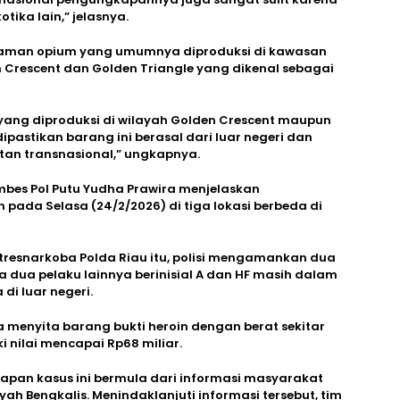
tika lain,” jelasnya.
tanaman opium yang umumnya diproduksi di kawasan
en Crescent dan Golden Triangle yang dikenal sebagai
m yang diproduksi di wilayah Golden Crescent maupun
dipastikan barang ini berasal dari luar negeri dan
tan transnasional,” ungkapnya.
mbes Pol Putu Yudha Prawira menjelaskan
pada Selasa (24/2/2026) di tiga lokasi berbeda di
Ditresnarkoba Polda Riau itu, polisi mengamankan dua
a dua pelaku lainnya berinisial A dan HF masih dalam
i luar negeri.
a menyita barang bukti heroin dengan berat sekitar
i nilai mencapai Rp68 miliar.
an kasus ini bermula dari informasi masyarakat
yah Bengkalis. Menindaklanjuti informasi tersebut, tim