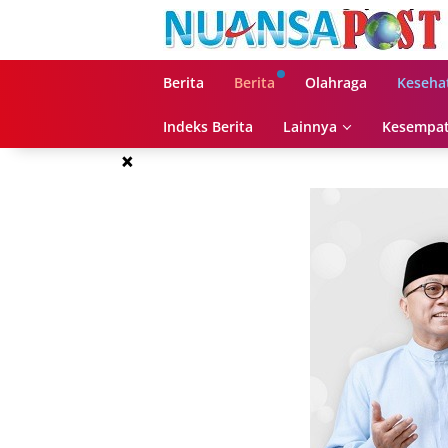
Langsung
ke
konten
Berita
Berita
Olahraga
Keseha
Indeks Berita
Lainnya
Kesempat
×