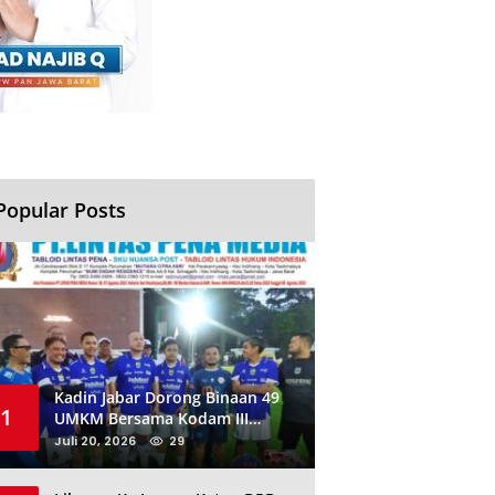
Popular Posts
Kadin Jabar Dorong Binaan 49
1
UMKM Bersama Kodam III
Siliwangi Sambil Nobar Final
Juli 20, 2026
29
Piala Dunia, Akan Ada Investor
Baru di Jabar