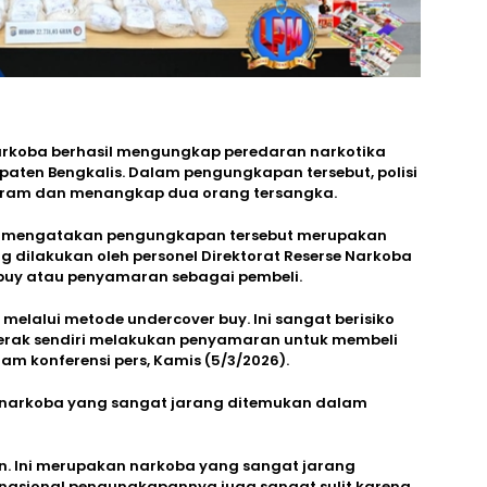
 Narkoba berhasil mengungkap peredaran narkotika
upaten Bengkalis. Dalam pengungkapan tersebut, polisi
ilogram dan menangkap dua orang tersangka.
di mengatakan pengungkapan tersebut merupakan
ang dilakukan oleh personel Direktorat Reserse Narkoba
buy atau penyamaran sebagai pembeli.
 melalui metode undercover buy. Ini sangat berisiko
gerak sendiri melakukan penyamaran untuk membeli
lam konferensi pers, Kamis (5/3/2026).
s narkoba yang sangat jarang ditemukan dalam
in. Ini merupakan narkoba yang sangat jarang
 nasional pengungkapannya juga sangat sulit karena