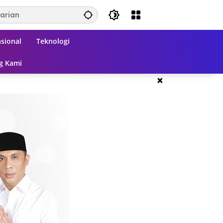
sional
Teknologi
g Kami
×