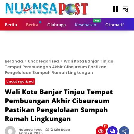
L
a
n
g
Berita
Berita
Olahraga
Kesehatan
Otomatif
s
u
n
g
k
e
Beranda
Uncategorized
Wali Kota Banjar Tinjau
k
Tempat Pembuangan Akhir Cibeureum Pastikan
o
Pengelolaan Sampah Ramah Lingkungan
n
Uncategorized
t
Wali Kota Banjar Tinjau Tempat
e
n
Pembuangan Akhir Cibeureum
Pastikan Pengelolaan Sampah
Ramah Lingkungan
13
Nuansa Post
2 Min Baca
April 24, 2026