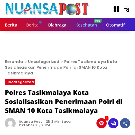
L
a
n
g
Berita
Berita
Olahraga
Kesehatan
Otomatif
s
u
n
g
k
e
Beranda
Uncategorized
Polres Tasikmalaya Kota
k
Sosialisasikan Penerimaan Polri di SMAN 10 Kota
o
Tasikmalaya
n
Uncategorized
t
Polres Tasikmalaya Kota
e
n
Sosialisasikan Penerimaan Polri di
SMAN 10 Kota Tasikmalaya
11
Nuansa Post
2 Min Baca
Oktober 25, 2024