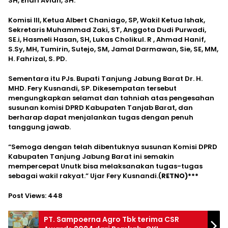
SH, Endri Avian, SH.
Komisi III, Ketua Albert Chaniago, SP, Wakil Ketua Ishak,
Sekretaris Muhammad Zaki, ST, Anggota Dudi Purwadi,
SE.i, Hasmeli Hasan, SH, Lukas Cholikul. R , Ahmad Hanif,
S.Sy, MH, Tumirin, Sutejo, SM, Jamal Darmawan, Sie, SE, MM,
H. Fahrizal, S. PD.
Sementara itu PJs. Bupati Tanjung Jabung Barat Dr. H.
MHD. Fery Kusnandi, SP. Dikesempatan tersebut
mengungkapkan selamat dan tahniah atas pengesahan
susunan komisi DPRD Kabupaten Tanjab Barat, dan
berharap dapat menjalankan tugas dengan penuh
tanggung jawab.
“Semoga dengan telah dibentuknya susunan Komisi DPRD
Kabupaten Tanjung Jabung Barat ini semakin
mempercepat Unutk bisa melaksanakan tugas-tugas
sebagai wakil rakyat.” Ujar Fery Kusnandi.(
RETNO)***
Post Views:
448
PT. Sampoerna Agro Tbk terima CSR