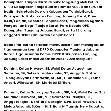
Kabupaten Tanjab Barat di buka langsung oleh ketua
DPRD Kabupaten Tanjab Barat Hamdani, SE dan turut di
hadiri, Sekretaris Daerah Kabupaten Tanjab Barat,
Prokopimda Kabupaten Tanjung Jabung Barat, Dandi
0419/Tanjab, Kapolres Tanjab Barat, Pengadilan Agama,
Pengadilan Negri Tanjab Barat, Para Kepala OPD
Kabupaten Tanjung Jabung Barat, serta 32 orang
anggota DPRD Kabupaten Tanjab Barat.
Rapat Paripurna tersebut memutuskan dan menegaskan
tiga susunan komisi DPRD Kabupaten Tanjung Jabung
Barat. Tiga susunan Komisi DPRD Kabupaten Tanjung
Jabung Barat masa Jabatan 2024-2029 meliputi :
Komisi I, Ketua H. Assek, SE, Wakil Ketua Augustinus
Siahaan, SH, Sekretaris Nurkholis , ST, Anggota Satria
Tubagus Ryan Hermawan, SH, MH, H. Abdullah, SE, Yetno,
Ansari, Wildawati, SH, Mariatul Kiftiah.
Komisi II, Ketua Suprayogi Syaiful, SIP, MH, Wakil Ketua Siti
Maidina Hediyanti, SIP, MIP, Sekretaris Jasuyus, SE ,
Anggota Iqbal, Doni Idrsi Saragih, S.Pd, Dedi Irawan, SH,
Melda Arisandi, S.Kom, Hj. Erliani, H. Tamsir, Hery Saputra,