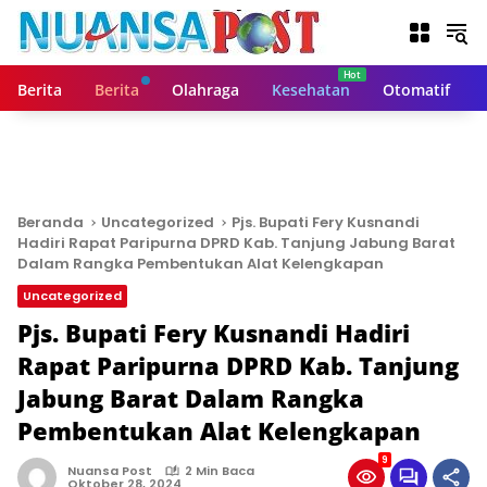
L
a
n
g
Berita
Berita
Olahraga
Kesehatan
Otomatif
s
u
n
g
k
e
Beranda
Uncategorized
Pjs. Bupati Fery Kusnandi
k
Hadiri Rapat Paripurna DPRD Kab. Tanjung Jabung Barat
o
Dalam Rangka Pembentukan Alat Kelengkapan
n
Uncategorized
t
Pjs. Bupati Fery Kusnandi Hadiri
e
n
Rapat Paripurna DPRD Kab. Tanjung
Jabung Barat Dalam Rangka
Pembentukan Alat Kelengkapan
9
Nuansa Post
2 Min Baca
Oktober 28, 2024