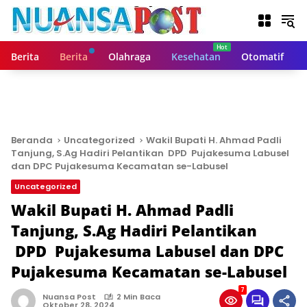
L
a
n
g
Berita
Berita
Olahraga
Kesehatan
Otomatif
s
u
n
g
k
e
Beranda
Uncategorized
Wakil Bupati H. Ahmad Padli
k
Tanjung, S.Ag Hadiri Pelantikan DPD Pujakesuma Labusel
o
dan DPC Pujakesuma Kecamatan se-Labusel
n
Uncategorized
t
Wakil Bupati H. Ahmad Padli
e
n
Tanjung, S.Ag Hadiri Pelantikan
DPD Pujakesuma Labusel dan DPC
Pujakesuma Kecamatan se-Labusel
7
Nuansa Post
2 Min Baca
Oktober 28, 2024